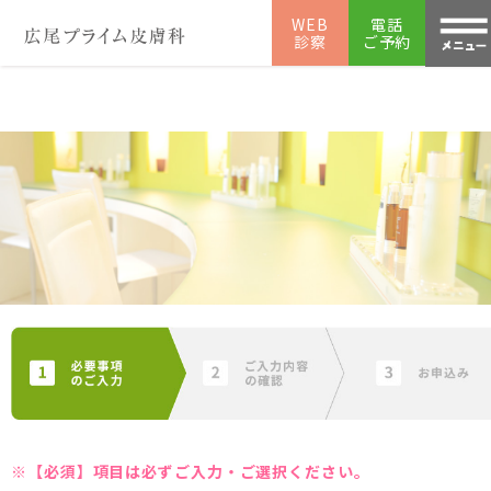
WEB
電話
診察
ご予約
モニター応募フォーム
美容皮膚科の広尾プライム皮膚科TOP
モニター応募
※【必須】項目は必ずご入力・ご選択ください。