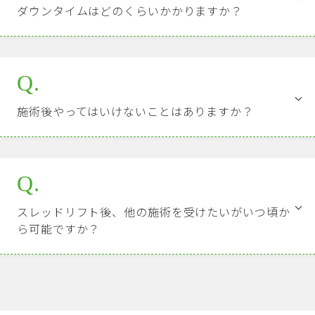
ダウンタイムはどのくらいかかりますか？
副作用は、施術後より腫れ、むくみ、赤み、痒
み、痛み、内出血などが生じます。個人差はあ
A.
Q.
り、数日〜10日前後は残る場合もありますが、
徐々に落ち着いてきます。
施術後やってはいけないことはありますか？
施術当日は、血行が促進されるような飲酒や激
しい運動、長湯は行わないでください。また、
A.
Q.
口を大きく開けることや頬杖をつかないようご
注意ください。歯科治療・美容院等での頭皮マ
スレッドリフト後、他の施術を受けたいがいつ頃か
ッサージは1か月はお控えください。
ら可能ですか？
レーザー治療、光治療はスレッドリフト治療の1
A.
ヶ月後から可能です。