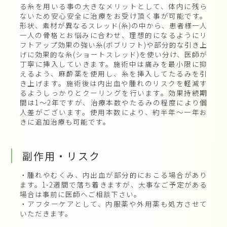
る糸を用いる事の大きなメリットとして、体内に残ら
ないため安心安全に治療をお受け頂く事が可能です。
形状、素材が異なるスレッド(糸)の中から、患者様一人
一人の骨格とお悩みに合わせ、理想的になるようにリ
フトアップ効果の強い糸(ボブリフト)や部分的な引き上
げに効果的な糸(ショートスレッド)を使い分け、医師が
丁寧に挿入していきます。施術中は痛みを最小限に抑
えるよう、麻酔薬を使用し、糸を挿入してたるみを引
き上げます。施術後は内出血や腫れのリスクを軽減す
るようしっかりとクーリングを行います。効果持続期
間は1～2年ですが、治療本数やたるみの程度により個
人差がございます。使用本数により、約半年～一年お
きに追加治療も可能です。
副作用・リスク
・腫れやむくみ、内出血が部分的におこる場合があり
ます。1-2週間で落ち着きますが、大事なご予定がある
場合は事前に医師へご相談下さい。
・アフターケアとして、内服薬や外用薬も処方させて
いただきます。